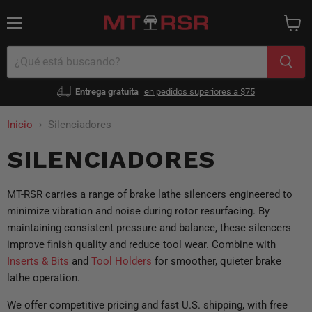
Menú
Ver
carrito
Entrega gratuita
en pedidos superiores a $75
Inicio
Silenciadores
SILENCIADORES
MT-RSR carries a range of brake lathe silencers engineered to
minimize vibration and noise during rotor resurfacing. By
maintaining consistent pressure and balance, these silencers
improve finish quality and reduce tool wear. Combine with
Inserts & Bits
and
Tool Holders
for smoother, quieter brake
lathe operation.
We offer competitive pricing and fast U.S. shipping, with free