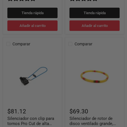
Tienda rápida
Tienda rápida
Añadir al carrito
Añadir al carrito
Comparar
Comparar
Silenciador
Silenciador
con
de
clip
rotor
para
de
tornos
disco
Pro
ventilado
Cut
grande,
de
rango
alta
de
resistencia
diámetro
de
10
a
$81.12
$69.30
12
pulgadas
Silenciador con clip para
Silenciador de rotor de
tornos Pro Cut de alta
disco ventilado grande,