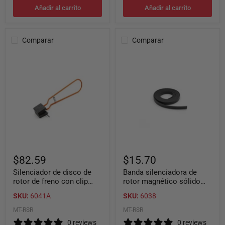
Añadir al carrito
Añadir al carrito
Comparar
Comparar
Silenciador
Banda
de
silenciadora
disco
de
de
rotor
rotor
magnético
de
sólido
freno
(0,25"
con
x
clip
4'
para
-
tornos
6,35
de
mm
freno
x
$82.59
$15.70
101,6
mm)
Silenciador de disco de
Banda silenciadora de
rotor de freno con clip
rotor magnético sólido
para tornos de freno
(0,25" x 4' - 6,35 mm x
SKU:
6041A
SKU:
6038
101,6 mm)
MT-RSR
MT-RSR
0 reviews
0 reviews