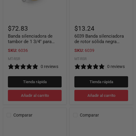
tambores
para
automotrices
usar
(longitud:
en
5'8")
rotores
Ammco
delgados
$72.83
$13.24
5280
de
6
Banda silenciadora de
6039 Banda silenciadora
a
tambor de 1 3/4" para
de rotor sólida negra
9
tambores automotrices
pequeña para usar en
pulgadas
SKU:
6036
SKU:
6039
(longitud: 5'8") Ammco
rotores delgados de 6 a 9
(paquete
5280
de
pulgadas (paquete de 2
MT-RSR
MT-RSR
2
piezas)
0 reviews
0 reviews
piezas)
Tienda rápida
Tienda rápida
Añadir al carrito
Añadir al carrito
Comparar
Comparar
Silenciador
Conjunto
universal
de
con
silenciador