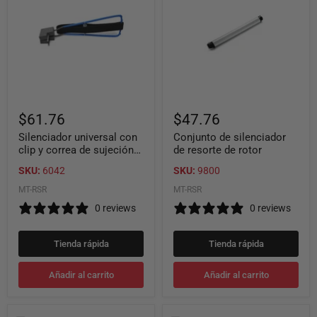
clip
de
y
resorte
correa
de
de
rotor
sujeción
con
velcro
$61.76
$47.76
Silenciador universal con
Conjunto de silenciador
clip y correa de sujeción
de resorte de rotor
con velcro
SKU:
6042
SKU:
9800
MT-RSR
MT-RSR
0 reviews
0 reviews
Tienda rápida
Tienda rápida
Añadir al carrito
Añadir al carrito