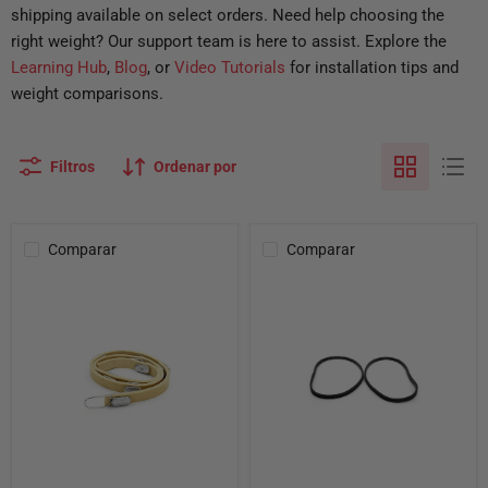
shipping available on select orders. Need help choosing the
right weight? Our support team is here to assist. Explore the
Learning Hub
,
Blog
, or
Video Tutorials
for installation tips and
weight comparisons.
Filtros
Ordenar por
Comparar
Comparar
Ammco
Banda
6920
silenciadora
-
de
Banda
rotor
silenciadora
sólido
-
negra
Ventilada
grande
-
de
Sin
10
plomo
a
-
12
Longitud
pulgadas