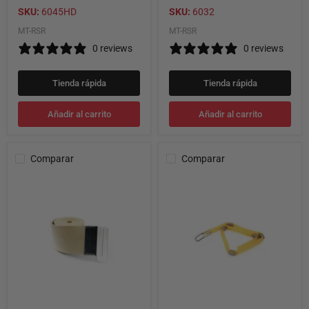
resistencia
rango de diámetro de 10 a
SKU:
6045HD
SKU:
6032
12 pulgadas
MT-RSR
MT-RSR
0 reviews
0 reviews
Tienda rápida
Tienda rápida
Añadir al carrito
Añadir al carrito
Comparar
Comparar
Banda
Silenciador
silenciadora
de
para
rotor
tambor
ventilado
de
con
camión
tubo
de
de
2
látex
3/4"
ajustable
extra
larga
(longitud: