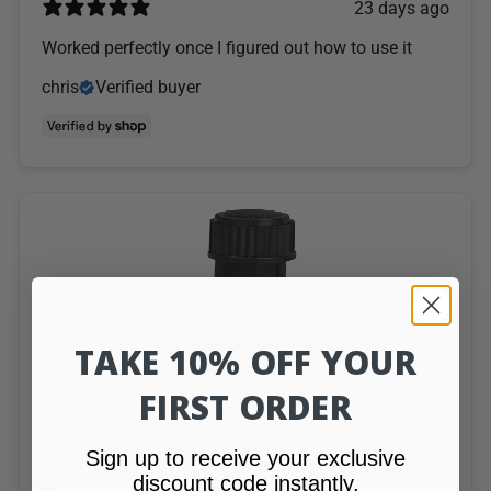
23 days ago
Worked perfectly once I figured out how to use it
chris
Verified buyer
TAKE 10% OFF YOUR
FIRST ORDER
1 month ago
Sign up to receive your exclusive
Nice nipple, works like original :-)
discount code instantly.