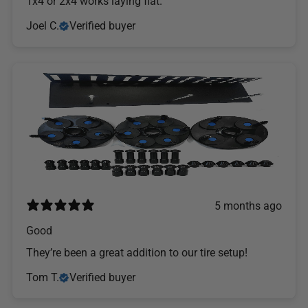
1x4 or 2x4 works laying flat.
Joel C.
Verified buyer
5 months ago
Good
They’re been a great addition to our tire setup!
Tom T.
Verified buyer