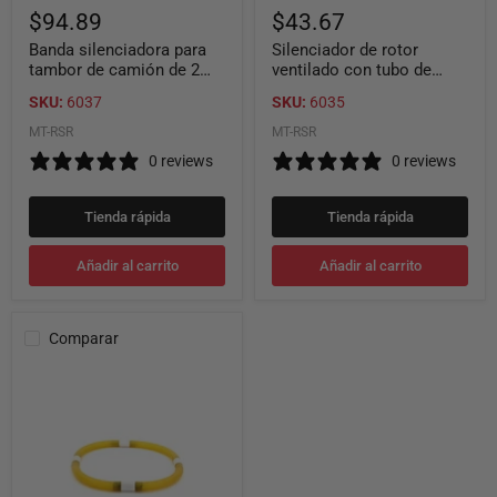
6')
$94.89
$43.67
Ammco
5290
Banda silenciadora para
Silenciador de rotor
tambor de camión de 2
ventilado con tubo de
3/4" extra larga (longitud:
látex ajustable
SKU:
6037
SKU:
6035
6') Ammco 5290
MT-RSR
MT-RSR
0 reviews
0 reviews
Tienda rápida
Tienda rápida
Añadir al carrito
Añadir al carrito
Comparar
Silenciador
de
rotor
ventilado
universal
-
No
ajustable