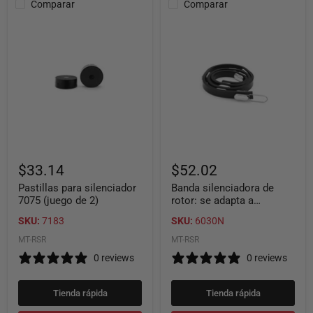
Comparar
Comparar
Pastillas
Banda
para
silenciadora
silenciador
de
7075
rotor:
(juego
se
de
adapta
2)
a
cualquier
rotor
ventilado
-
Neopreno
negro
$33.14
$52.02
Pastillas para silenciador
Banda silenciadora de
7075 (juego de 2)
rotor: se adapta a
cualquier rotor ventilado -
SKU:
7183
SKU:
6030N
Neopreno negro
MT-RSR
MT-RSR
0 reviews
0 reviews
Tienda rápida
Tienda rápida