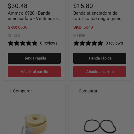
de
de
$30.48
$15.80
36"
diámetro
(paquete
Ammco 6920 - Banda
Banda silenciadora de
de
silenciadora - Ventilada -
rotor sólido negra grande
2
Sin plomo - Longitud de
de 10 a 12 pulgadas de
piezas)
SKU:
6030
SKU:
6040
36"
diámetro (paquete de 2
piezas)
MT-RSR
MT-RSR
0 reviews
0 reviews
Tienda rápida
Tienda rápida
Añadir al carrito
Añadir al carrito
Comparar
Comparar
Banda
6039
silenciadora
Banda
de
silenciadora
tambor
de
de
rotor
1
sólida
3/4"
negra
para
pequeña