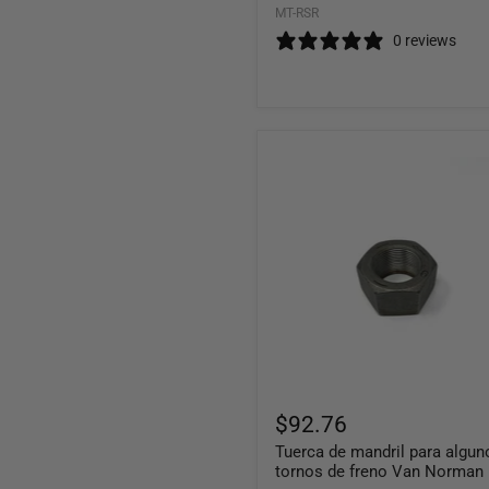
MT-RSR
0 reviews
Tuerca
de
mandril
para
algunos
tornos
de
freno
Van
Norman
$92.76
Tuerca de mandril para algun
tornos de freno Van Norman