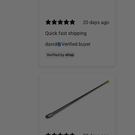
20 days ago
Quick fast shipping
david
Verified buyer