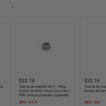
Tuerca
Tuerca
de
de
mandril
mandril
de
de
1"
11/16"
-
para
Para
tornos
tornos
de
de
freno
freno
Ammco
Accu-
Turn,
VN
y
FMC
$32.74
$32.16
(rosca
ra
Tuerca de mandril de 1" - Para
Tuerca de man
estándar
izquierda)
tornos de freno Accu-Turn, VN y
tornos de fr
FMC (rosca estándar izquierda)
SKU:
20474
SKU:
7882