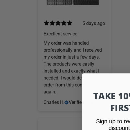
5 days ago
Excellent service
My order was handled
professionally and I received
my order in just a few days.
The products were easily
installed and exactly what I
needed. I would definitely
order from this company
again.
TAKE 1
Charles H.
Verified buyer
FIR
Sign up to re
discount