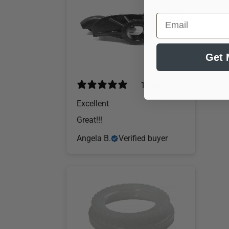
Email
Get 
12 days ago
Excellent
Great!!!
Angela B.
Verified buyer