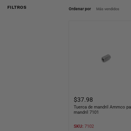
FILTROS
Ordenar por
Tuerca
de
mandril
Ammco
para
mandril
7101
$37.98
Tuerca de mandril Ammco pa
mandril 7101
SKU:
7102