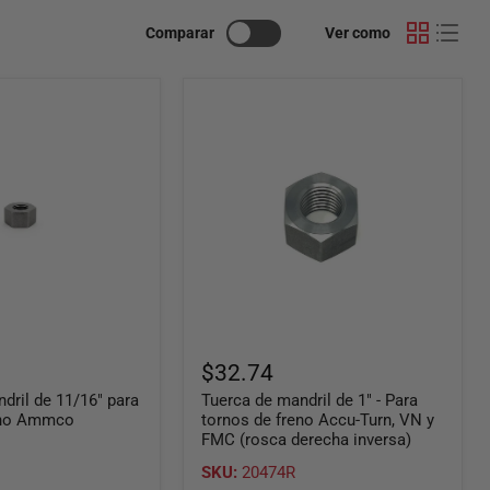
Comparar
Ver como
Tuerca
de
mandril
de
1"
-
Para
tornos
de
freno
Accu-
Turn,
VN
y
FMC
$32.74
(rosca
dril de 11/16" para
Tuerca de mandril de 1" - Para
derecha
eno Ammco
inversa)
tornos de freno Accu-Turn, VN y
FMC (rosca derecha inversa)
SKU:
20474R