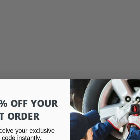
0% OFF YOUR
ST ORDER
ceive your exclusive
 code instantly.